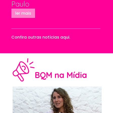
Paulo
ler mais
Confira outras notícias aqui.
BQM na Mídia